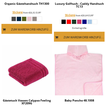
Organic Gästehandtuch
TH1300
Luxury Golftuch - Caddy Handtuch
TC13
Stickerei
from
€16,01
EUR
*
Stickerei
from
€19,64
EUR
*
Einheitsgröße
ZUM WARENKORB HINZUFÜGEN
ZUM WARENKORB HINZUFÜGEN
Gästetuch Vossen Calypso Feeling
Baby Poncho
48.1008
XF209G