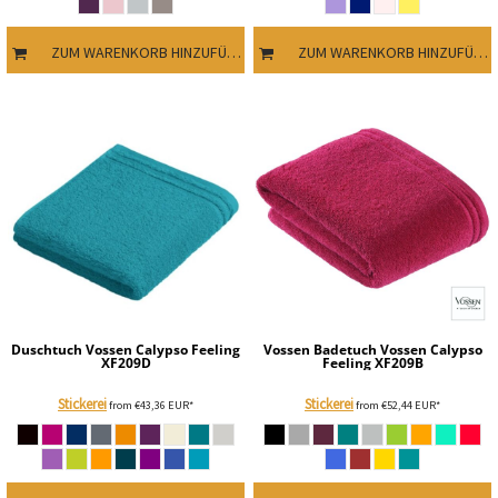
ZUM WARENKORB HINZUFÜGEN
ZUM WARENKORB HINZUFÜGEN
Duschtuch Vossen Calypso Feeling
Vossen
Badetuch Vossen Calypso
XF209D
Feeling
XF209B
Stickerei
Stickerei
from
€43,36
EUR
*
from
€52,44
EUR
*