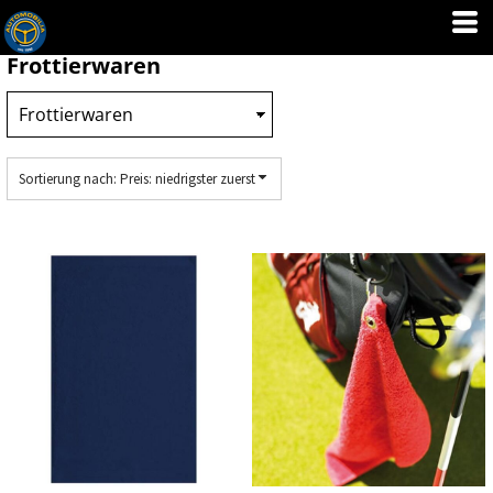
Standard
Preis: niedrigster zuerst
Frottierwaren
Preis: höchster zuerst
Erstelldatum
Sortierung nach: Preis: niedrigster zuerst