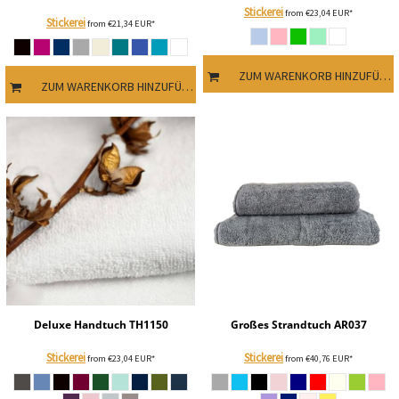
Stickerei
from
€23,04
EUR
*
Stickerei
from
€21,34
EUR
*
ZUM WARENKORB HINZUFÜGEN
ZUM WARENKORB HINZUFÜGEN
Deluxe Handtuch
TH1150
Großes Strandtuch
AR037
Stickerei
Stickerei
from
€23,04
EUR
*
from
€40,76
EUR
*