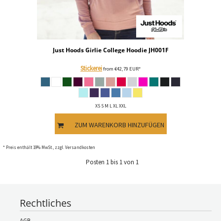
Just Hoods
Girlie College Hoodie
JH001F
Stickerei
from
€42,79
EUR
*
XS S M L XL XXL
ZUM WARENKORB HINZUFÜGEN
* Preis enthält 19% MwSt., zzgl. Versandkosten
Posten 1 bis 1 von 1
Rechtliches
AGB