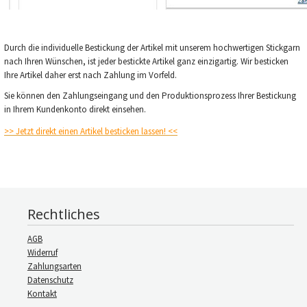
Durch die individuelle Bestickung der Artikel mit unserem hochwertigen Stickgarn
nach Ihren Wünschen, ist jeder bestickte Artikel ganz einzigartig. Wir besticken
Ihre Artikel daher erst nach Zahlung im Vorfeld.
Sie können den Zahlungseingang und den Produktionsprozess Ihrer Bestickung
in Ihrem Kundenkonto direkt einsehen.
>> Jetzt direkt einen Artikel besticken lassen! <<
Rechtliches
AGB
Widerruf
Zahlungsarten
Datenschutz
Kontakt