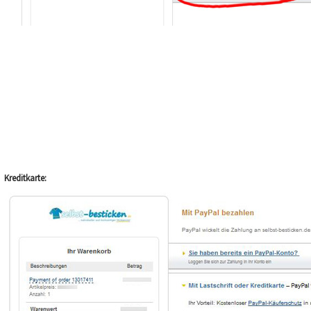
Kreditkarte: