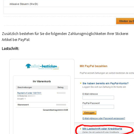
Zusätzlich bestehen für Sie die folgenden Zahlunsgmöglichkeiten Ihrer Stickerei
Artikel bei PayPal:
Lastschrift: