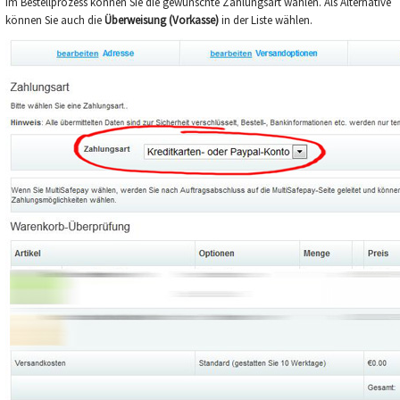
Im Bestellprozess können Sie die gewünschte Zahlungsart wählen. Als Alternative
können Sie auch die
Überweisung (Vorkasse)
in der Liste wählen.