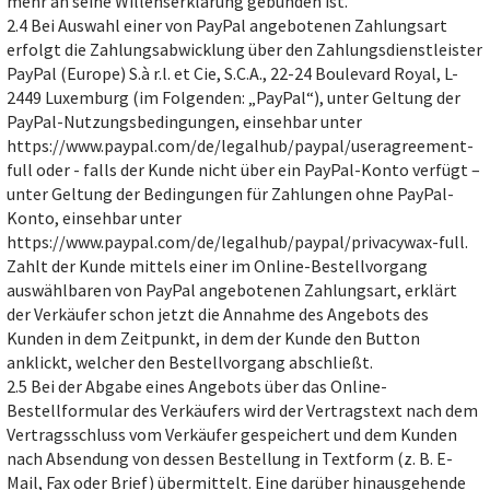
mehr an seine Willenserklärung gebunden ist.
2.4 Bei Auswahl einer von PayPal angebotenen Zahlungsart
erfolgt die Zahlungsabwicklung über den Zahlungsdienstleister
PayPal (Europe) S.à r.l. et Cie, S.C.A., 22-24 Boulevard Royal, L-
2449 Luxemburg (im Folgenden: „PayPal“), unter Geltung der
PayPal-Nutzungsbedingungen, einsehbar unter
https://www.paypal.com/de/legalhub/paypal/useragreement-
full oder - falls der Kunde nicht über ein PayPal-Konto verfügt –
unter Geltung der Bedingungen für Zahlungen ohne PayPal-
Konto, einsehbar unter
https://www.paypal.com/de/legalhub/paypal/privacywax-full.
Zahlt der Kunde mittels einer im Online-Bestellvorgang
auswählbaren von PayPal angebotenen Zahlungsart, erklärt
der Verkäufer schon jetzt die Annahme des Angebots des
Kunden in dem Zeitpunkt, in dem der Kunde den Button
anklickt, welcher den Bestellvorgang abschließt.
2.5 Bei der Abgabe eines Angebots über das Online-
Bestellformular des Verkäufers wird der Vertragstext nach dem
Vertragsschluss vom Verkäufer gespeichert und dem Kunden
nach Absendung von dessen Bestellung in Textform (z. B. E-
Mail, Fax oder Brief) übermittelt. Eine darüber hinausgehende