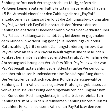
Zahlung sofort nach Vertragsabschluss fällig, sofern die
Parteien keinen späteren Fälligkeitstermin vereinbart haben.
4.5 Bei Auswahl einer über den Zahlungsdienst „PayPal“
angebotenen Zahlungsart erfolgt die Zahlungsabwicklung über
PayPal, wobei sich PayPal hierzu auch der Dienste dritter
Zahlungsdienstleister bedienen kann. Sofern der Verkäufer über
PayPal auch Zahlungsarten anbietet, bei denen er gegenüber
dem Kunden in Vorleistung geht (z. B. Rechnungskauf oder
Ratenzahlung), tritt er seine Zahlungsforderung insoweit an
PayPal bzw. an den von PayPal beauftragten und dem Kunden
konkret benannten Zahlungsdienstleister ab. Vor Annahme der
Abtretungserklärung des Verkäufers führt PayPal bzw. der von
PayPal beauftragte Zahlungsdienstleister unter Verwendung
der übermittelten Kundendaten eine Bonitätsprüfung durch.
Der Verkäufer behält sich vor, dem Kunden die ausgewählte
Zahlungsart im Falle eines negativen Prüfungsergebnisses zu
verweigern. Bei Zulassung der ausgewählten Zahlungsart hat
der Kunde den Rechnungsbetrag innerhalb der vereinbarten
Zahlungsfrist bzw. in den vereinbarten Zahlungsintervallen zu
bezahlen. Er kann in diesem Fall nur an PayPal bzw. den von